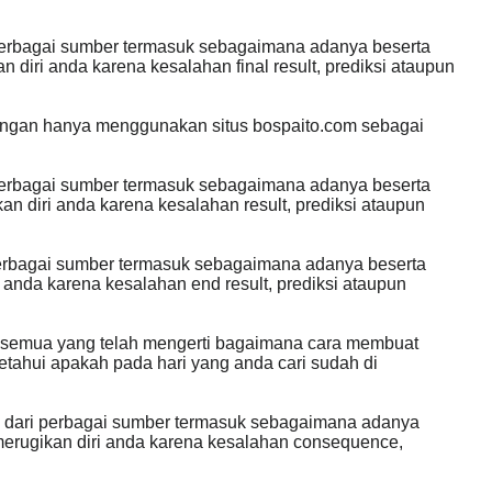
i perbagai sumber termasuk sebagaimana adanya beserta
diri anda karena kesalahan final result, prediksi ataupun
i dengan hanya menggunakan situs bospaito.com sebagai
i perbagai sumber termasuk sebagaimana adanya beserta
n diri anda karena kesalahan result, prediksi ataupun
 perbagai sumber termasuk sebagaimana adanya beserta
 anda karena kesalahan end result, prediksi ataupun
a semua yang telah mengerti bagaimana cara membuat
etahui apakah pada hari yang anda cari sudah di
ery dari perbagai sumber termasuk sebagaimana adanya
 merugikan diri anda karena kesalahan consequence,