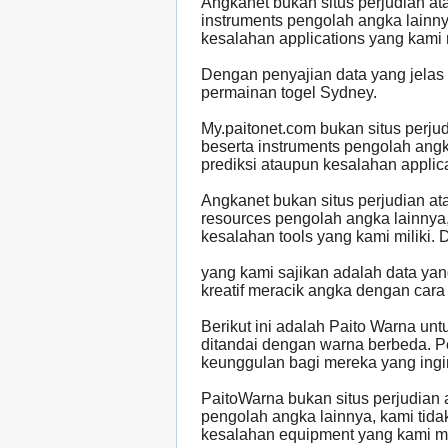
Angkanet bukan situs perjudian a
instruments pengolah angka lainnya
kesalahan applications yang kami m
Dengan penyajian data yang jelas
permainan togel Sydney.
My.paitonet.com bukan situs perju
beserta instruments pengolah angk
prediksi ataupun kesalahan applica
Angkanet bukan situs perjudian a
resources pengolah angka lainnya,
kesalahan tools yang kami miliki. 
yang kami sajikan adalah data ya
kreatif meracik angka dengan cara
Berikut ini adalah Paito Warna un
ditandai dengan warna berbeda. 
keunggulan bagi mereka yang ingin
PaitoWarna bukan situs perjudian 
pengolah angka lainnya, kami tida
kesalahan equipment yang kami mi