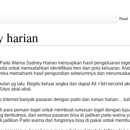
Read
y harian
 Paito Warna Sydney Harian menyajikan hasil pengeluaran toge
eda untuk memudahkan identifikasi tren dan pola keluaran. Ala
reka memahami hasil pengundian sebelumnya dan merumuskan st
bulan yg lalu. Begitu keluar angka dan dapat 4d +3d+second aku
tus abal-abal.
Internet banyak pasaran dengan paito dan rumus harian… kalau
leh para pemain togel untuk membuat rumusan togel dengan tuj
ng berikutnya, dan semua pasaran bisa di jadikan paito warna y
di jadikan Paito warna dan fungsinya bisa di pakai untuk membua