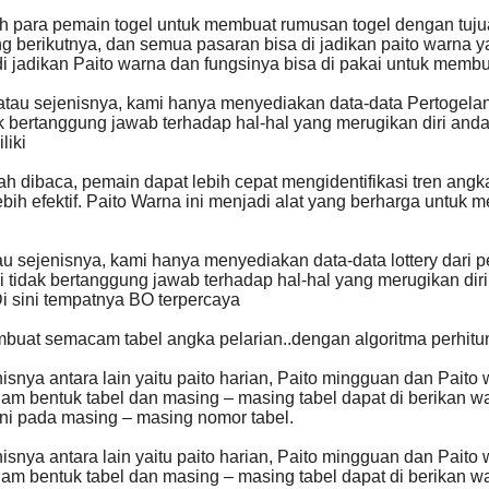
leh para pemain togel untuk membuat rumusan togel dengan tuj
ng berikutnya, dan semua pasaran bisa di jadikan paito warna y
di jadikan Paito warna dan fungsinya bisa di pakai untuk membua
 atau sejenisnya, kami hanya menyediakan data-data Pertogela
k bertanggung jawab terhadap hal-hal yang merugikan diri and
liki
 dibaca, pemain dapat lebih cepat mengidentifikasi tren ang
ebih efektif. Paito Warna ini menjadi alat yang berharga untuk
tau sejenisnya, kami hanya menyediakan data-data lottery dar
i tidak bertanggung jawab terhadap hal-hal yang merugikan di
Di sini tempatnya BO terpercaya
uat semacam tabel angka pelarian..dengan algoritma perhitu
snya antara lain yaitu paito harian, Paito mingguan dan Paito 
alam bentuk tabel dan masing – masing tabel dapat di berikan w
i pada masing – masing nomor tabel.
snya antara lain yaitu paito harian, Paito mingguan dan Paito 
alam bentuk tabel dan masing – masing tabel dapat di berikan w