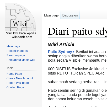
Main page
Discussion
Diari paito sd
wikidank.com
Wiki Article
Main page
Recent changes
Paito Sydney
Berikut ini adalah
Random page
setiap angka diberikan warna berb
Help about MediaWiki
pola secara Visible, membantu me
Tools
000 DISITUS Exclusive 4d kira di 
situs RDTOTTO dan SPECIAL4d. Si
Home Page
Create New Account
sabar mbah sedang perbaikan… ini 
Report Wiki page
Contact Page
Paito sendiri sering di gunakan o
yang ia cari pada periode togel ya
dari nomor keluaran tersebut bisa 