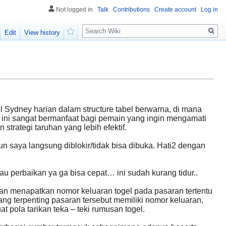
Not logged in
Talk
Contributions
Create account
Log in
Search
Edit
View history
Watch
l Sydney harian dalam structure tabel berwarna, di mana
t ini sangat bermanfaat bagi pemain yang ingin mengamati
rategi taruhan yang lebih efektif.
n saya langsung diblokir/tidak bisa dibuka. Hati2 dengan
 perbaikan ya ga bisa cepat… ini sudah kurang tidur..
uan menapatkan nomor keluaran togel pada pasaran tertentu
ang terpenting pasaran tersebut memiliki nomor keluaran,
t pola tarikan teka – teki rumusan togel.