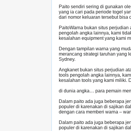
Paito sendiri sering di gunakan o
yang ia cari pada periode togel ya
dari nomor keluaran tersebut bisa 
PaitoWarna bukan situs perjudian
pengolah angka lainnya, kami tida
kesalahan equipment yang kami mi
Dengan tampilan warna yang mudah
merancang strategi taruhan yang l
Sydney.
Angkanet bukan situs perjudian a
tools pengolah angka lainnya, kam
kesalahan tools yang kami miliki. 
di dunia angka… para pemain memb
Dalam paito ada juga beberapa jeni
populer di karenakan di sajikan d
dengan cara memberi warna – warn
Dalam paito ada juga beberapa jeni
populer di karenakan di sajikan d