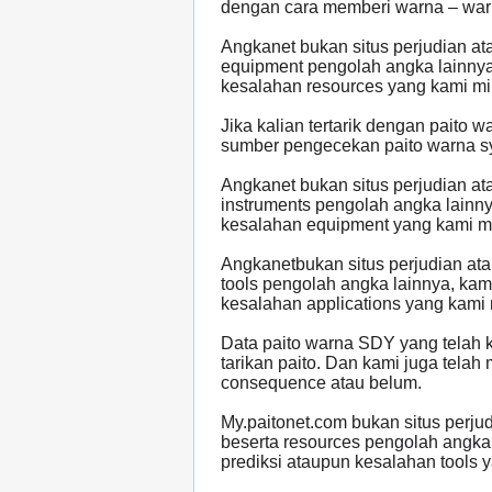
dengan cara memberi warna – warn
Angkanet bukan situs perjudian a
equipment pengolah angka lainnya,
kesalahan resources yang kami mil
Jika kalian tertarik dengan paito
sumber pengecekan paito warna s
Angkanet bukan situs perjudian a
instruments pengolah angka lainny
kesalahan equipment yang kami mil
Angkanetbukan situs perjudian at
tools pengolah angka lainnya, kam
kesalahan applications yang kami m
Data paito warna SDY yang telah 
tarikan paito. Dan kami juga tela
consequence atau belum.
My.paitonet.com bukan situs perju
beserta resources pengolah angka 
prediksi ataupun kesalahan tools y